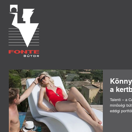
Könnye
a kert
Talenti – a 
minőségi búto
eddigi portfól